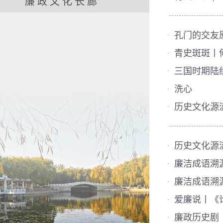
廉政文化长廊
孔门的交友
·
青史斑斑丨
·
三国时期陆
·
洗心
·
历史文化源流
·
历史文化源流
·
廉洁成语溯源
·
廉洁成语溯源
·
爱廉说丨《
·
廉政历史剧
·