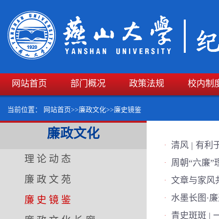
网站首页
部门概况
政策法规
校内制
当前位置：
网站首页
>>
廉政文化
>>
廉史镜鉴
廉政文化
清风 | 有
·
理论动态
周朝“六廉”
·
廉政文苑
文章与家风
·
水墨长图·廉
廉史镜鉴
·
青史斑斑 |
·