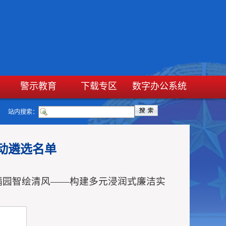
警示教育
下载专区
数字办公系统
站内搜索：
动遴选名单
满园智绘清风——构建多元浸润式廉洁实