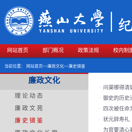
网站首页
部门概况
政策法规
校内制
当前位置：
网站首页
>>
廉政文化
>>
廉史镜鉴
廉政文化
问渠哪得清
·
理论动态
御史的历史
·
廉政文苑
四次被任命
·
状元辞寿礼
廉史镜鉴
·
为官要清心
·