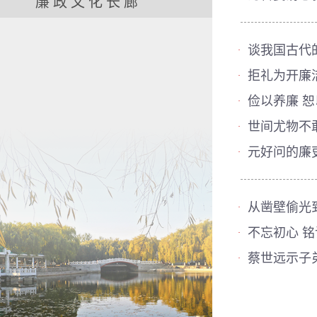
廉政文化长廊
谈我国古代
·
拒礼为开廉
·
俭以养廉 
·
世间尤物不
·
元好问的廉
·
从凿壁偷光
·
不忘初心 
·
蔡世远示子
·